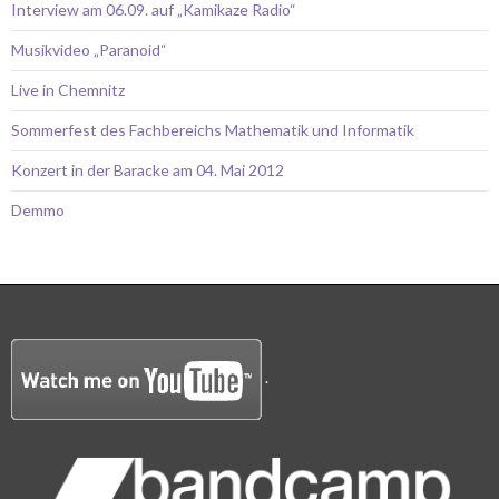
Interview am 06.09. auf „Kamikaze Radio“
Musikvideo „Paranoid“
Live in Chemnitz
Sommerfest des Fachbereichs Mathematik und Informatik
Konzert in der Baracke am 04. Mai 2012
Demmo
.