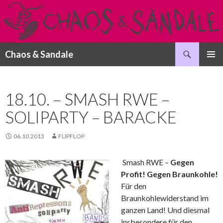
Suchen
Chaos & Sandale
SPRINGE
PRIMÄR
ZUM
MENÜ
INHALT
18.10. – SMASH RWE –
SOLIPARTY – BARACKE
06.10.2013
FLIPFLOP
Smash RWE –
Gegen
Profit! Gegen Braunkohle!
Für den
Braunkohlewiderstand im
ganzen Land! Und diesmal
insbesondere für den