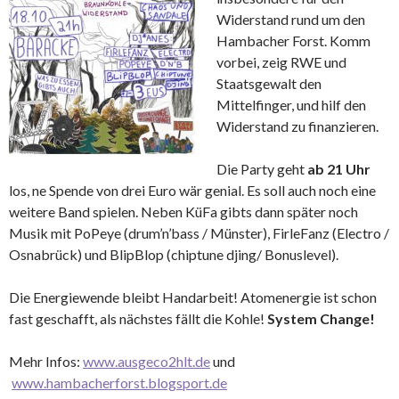
Widerstand rund um den
Hambacher Forst. Komm
vorbei, zeig RWE und
Staatsgewalt den
Mittelfinger, und hilf den
Widerstand zu finanzieren.
Die Party geht
ab 21 Uhr
los, ne Spende von drei Euro wär genial. Es soll auch noch eine
weitere Band spielen. Neben KüFa gibts dann später noch
Musik mit PoPeye (drum’n’bass / Münster), FirleFanz (Electro /
Osnabrück) und BlipBlop (chiptune djing/ Bonuslevel).
Die Energiewende bleibt Handarbeit! Atomenergie ist schon
fast geschafft, als nächstes fällt die Kohle!
System Change!
Mehr Infos:
www.ausgeco2hlt.de
und
www.hambacherforst.blogsport.de