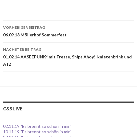
VORHERIGER BEITRAG
Beitrags-
06.09.13 Möllerhof Sommerfest
Navigation
NÄCHSTER BEITRAG
01.02.14 AASEEPUNK² mit Fresse, Ships Ahoy!, knietenbrink und
ÄTZ
C&S LIVE
02.11.19 "Es brennt so schön in mir"
10.11.19 "Es brennt so schön in mir"