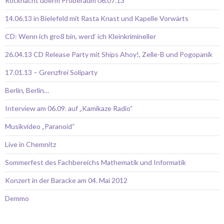
Rocknacht überm Proberaum 06.07.13
14.06.13 in Bielefeld mit Rasta Knast und Kapelle Vorwärts
CD: Wenn ich groß bin, werd‘ ich Kleinkrimineller
26.04.13 CD Release Party mit Ships Ahoy!, Zelle-B und Pogopanik
17.01.13 – Grenzfrei Soliparty
Berlin, Berlin…
Interview am 06.09. auf „Kamikaze Radio“
Musikvideo „Paranoid“
Live in Chemnitz
Sommerfest des Fachbereichs Mathematik und Informatik
Konzert in der Baracke am 04. Mai 2012
Demmo