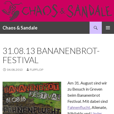
Suchen
Chaos & Sandale
SPRINGE
PRIMÄR
ZUM
MENÜ
INHALT
31.08.13 BANANENBROT-
FESTIVAL
04.08.2013
FLIPFLOP
Am 31. August sind wir
zu Besuch in Greven
beim Bananenbrot
Festival. Mit dabei sind
Fahnenflucht
, Alienate,
Nihilatör und
Under