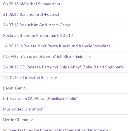
06.09.13 Möllerhof Sommerfest
31.08.13 Bananenbrot-Festival
26.07.13 Besuch im Anti-Atom Camp
Rocknacht überm Proberaum 06.07.13
14.06.13 in Bielefeld mit Rasta Knast und Kapelle Vorwärts
CD: Wenn ich groß bin, werd‘ ich Kleinkrimineller
26.04.13 CD Release Party mit Ships Ahoy!, Zelle-B und Pogopanik
17.01.13 – Grenzfrei Soliparty
Berlin, Berlin…
Interview am 06.09. auf „Kamikaze Radio“
Musikvideo „Paranoid“
Live in Chemnitz
Sommerfest des Fachbereichs Mathematik und Informatik